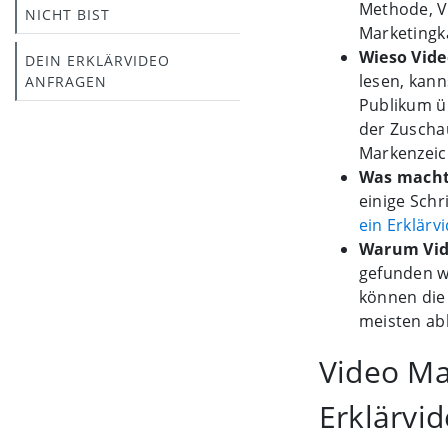
Methode, Vi
NICHT BIST
Marketing
Wieso Vid
DEIN ERKLÄRVIDEO
lesen, kan
ANFRAGEN
Publikum üb
der Zuschau
Markenzeic
Was macht 
einige Schr
ein Erklärv
Warum Vid
gefunden w
können die 
meisten ab
Video Ma
Erklärvid