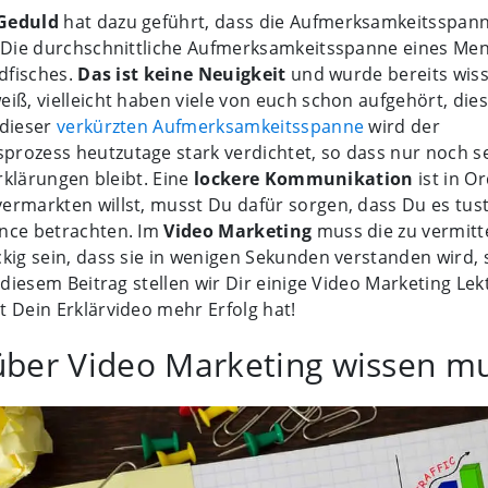
Geduld
hat dazu geführt, dass die Aufmerksamkeitsspann
. Die durchschnittliche Aufmerksamkeitsspanne eines Men
ldfisches.
Das ist keine Neuigkeit
und wurde bereits wiss
iß, vielleicht haben viele von euch schon aufgehört, dies
 dieser
verkürzten Aufmerksamkeitsspanne
wird der
rozess heutzutage stark verdichtet, so dass nur noch se
Erklärungen bleibt. Eine
lockere Kommunikation
ist in O
ermarkten willst, musst Du dafür sorgen, dass Du es tus
nce betrachten. Im
Video Marketing
muss die zu vermitt
kig sein, dass sie in wenigen Sekunden verstanden wird, 
n diesem Beitrag stellen wir Dir einige Video Marketing Lek
 Dein Erklärvideo mehr Erfolg hat!
ber Video Marketing wissen mu