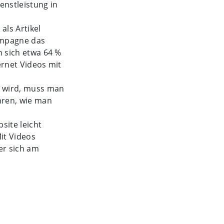
enstleistung in
als Artikel
kampagne das
n sich etwa 64 %
ernet Videos mit
h wird, muss man
hren, wie man
site leicht
it Videos
er sich am