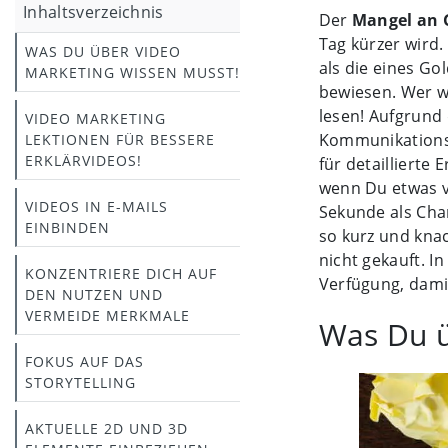
Inhaltsverzeichnis
Der
Mangel an 
Tag kürzer wird
WAS DU ÜBER VIDEO
als die eines Go
MARKETING WISSEN MUSST!
bewiesen. Wer we
lesen! Aufgrund
VIDEO MARKETING
Kommunikationsp
LEKTIONEN FÜR BESSERE
ERKLÄRVIDEOS!
für detaillierte 
wenn Du etwas v
VIDEOS IN E-MAILS
Sekunde als Cha
EINBINDEN
so kurz und knac
nicht gekauft. I
KONZENTRIERE DICH AUF
Verfügung, damit
DEN NUTZEN UND
VERMEIDE MERKMALE
Was Du ü
FOKUS AUF DAS
STORYTELLING
AKTUELLE 2D UND 3D