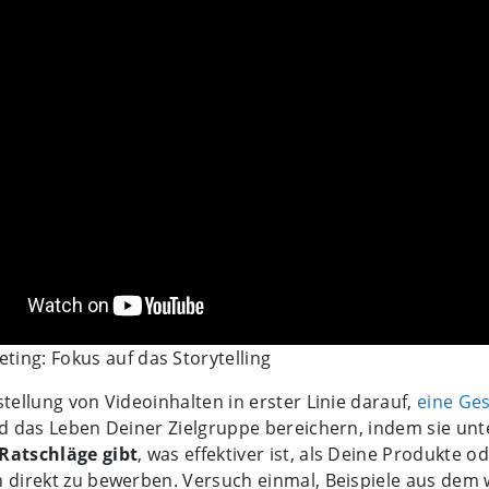
ting: Fokus auf das Storytelling
stellung von Videoinhalten in erster Linie darauf,
eine Ges
ird das Leben Deiner Zielgruppe bereichern, indem sie unt
Ratschläge gibt
, was effektiver ist, als Deine Produkte o
 direkt zu bewerben. Versuch einmal, Beispiele aus dem 