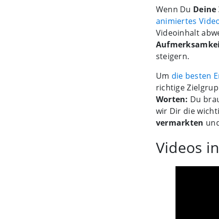
Wenn Du
Deine 
animiertes Vide
Videoinhalt ab
Aufmerksamkeit
steigern.
Um
die besten 
richtige Zielgru
Worten:
Du brau
wir Dir die wich
vermarkten
und
Videos i