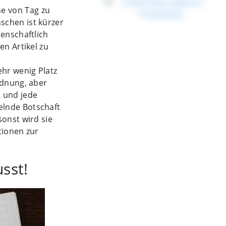
e von Tag zu
schen ist kürzer
enschaftlich
en Artikel zu
hr wenig Platz
rdnung, aber
t und jede
elnde Botschaft
sonst wird sie
tionen zur
sst!