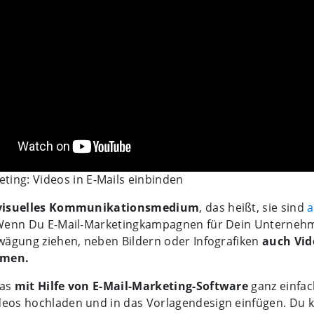
ting: Videos in E-Mails einbinden
visuelles Kommunikationsmedium
, das heißt, sie sind
a
enn Du E-Mail-Marketingkampagnen für Dein Unternehm
rwägung ziehen, neben Bildern oder Infografiken
auch Vid
hmen.
das
mit Hilfe von E-Mail-Marketing-Software
ganz einfa
deos hochladen und in das Vorlagendesign einfügen. Du 