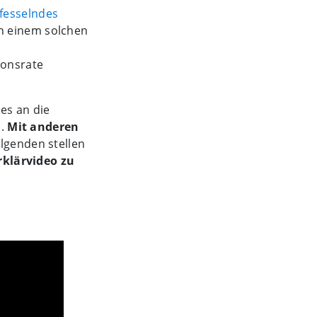
 fesselndes
n einem solchen
ionsrate
 es an die
.
Mit anderen
olgenden stellen
rklärvideo zu