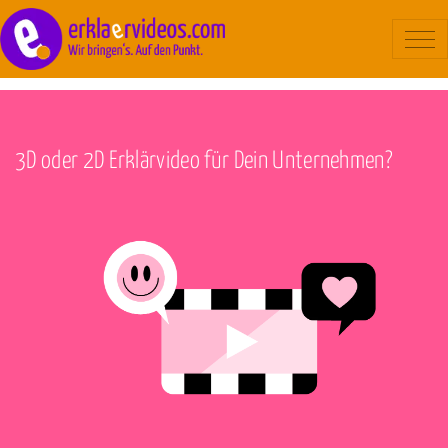
Blog
/
Hilfestellung
Erklärvideo
Beispiele
3D oder 2D Erklärvideo für Dein Unternehmen?
Ablauf
Kosten
Über uns
Kontakt