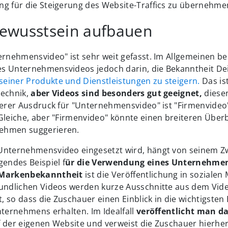
ng für die Steigerung des Website-Traffics zu übernehme
ewusstsein aufbauen
ernehmensvideo" ist sehr weit gefasst. Im Allgemeinen be
s Unternehmensvideos jedoch darin, die Bekanntheit De
seiner Produkte und Dienstleistungen zu steigern.
Das is
technik,
aber Videos sind besonders gut geeignet,
diese
derer Ausdruck für "Unternehmensvideo" ist "Firmenvideo
Gleiche, aber "Firmenvideo" könnte einen breiteren Überb
ehmen suggerieren.
Unternehmensvideo eingesetzt wird, hängt von seinem Zw
gendes Beispiel f
ür die Verwendung eines Unternehmen
 Markenbekanntheit
ist die Veröffentlichung in sozialen 
eundlichen Videos werden kurze Ausschnitte aus dem Video
 so dass die Zuschauer einen Einblick in die wichtigsten
nternehmens erhalten. Im Idealfall
veröffentlicht man da
f der eigenen Website und verweist die Zuschauer hierhe