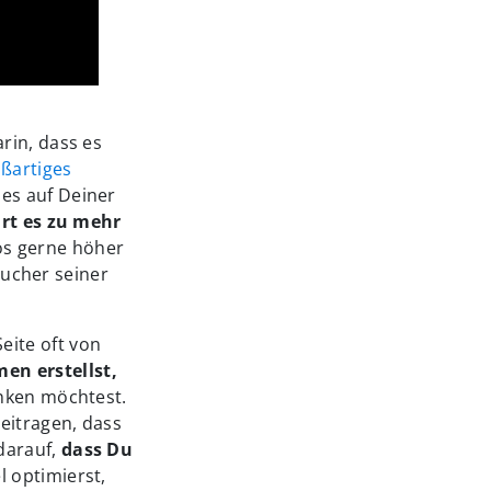
rin, dass es
oßartiges
es auf Deiner
rt es zu mehr
os gerne höher
esucher seiner
eite oft von
en erstellst,
anken möchtest.
eitragen, dass
darauf,
dass Du
l optimierst,