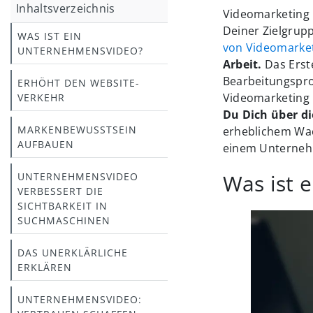
Inhaltsverzeichnis
Videomarketing 
Deiner Zielgrup
WAS IST EIN
von Videomarke
UNTERNEHMENSVIDEO?
Arbeit.
Das Erst
Bearbeitungspro
ERHÖHT DEN WEBSITE-
Videomarketing 
VERKEHR
Du Dich über di
MARKENBEWUSSTSEIN
erheblichem Wac
AUFBAUEN
einem Unternehm
Was ist 
UNTERNEHMENSVIDEO
VERBESSERT DIE
SICHTBARKEIT IN
SUCHMASCHINEN
DAS UNERKLÄRLICHE
ERKLÄREN
UNTERNEHMENSVIDEO: