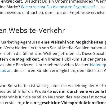
e entwickelt.
Brauchst Du ein Unternehmensvideo? Wenn j
eine Marke?
Wie erreichst Du die besten Ergebnisse?
Lass 
ensvideo eintauchen, damit du die Ergebnisse erzielst, 
en Website-Verkehr
t Marketing-Agenturen e
ine Vielzahl von Möglichkeiten
en. Verschiedene Arten von Social-Media-Kanälen haben si
rnet in die öffentliche Welt eingetreten ist. Diese Socia
tern die Möglichkeit
, ein breites Publikum auf der ganz
 das ohne Barrieren. Unternehmensvideo Macher
bieten qu
eos an
, die es ihren Kunden ermöglichen, den höchsten W
von Botschaften ist wichtig, aber die Anziehung der Ver
nes Gefühls für die Produkte
ist nur durch eine visuelle
rständnis für die subtilen Nuancen des Marktes ist notw
zu erstellen,
die eine geschickte Videoproduktionsfirm