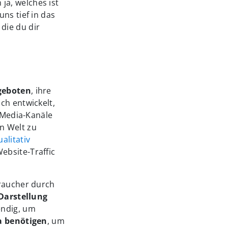
a, welches ist
uns tief in das
die du dir
 geboten
, ihre
ch entwickelt,
l-Media-Kanäle
en Welt zu
alitativ
ebsite-Traffic
braucher durch
 Darstellung
endig, um
a benötigen
, um