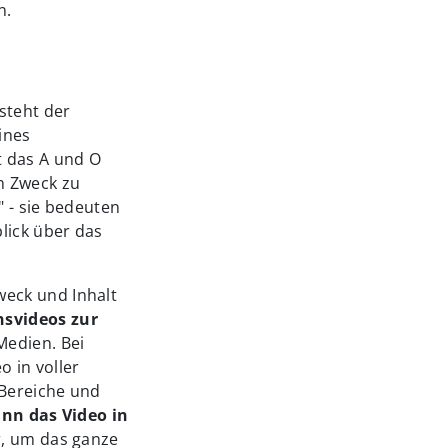
n.
steht der
ines
t das A und O
n Zweck zu
" - sie bedeuten
lick über das
eck und Inhalt
svideos zur
Medien. Bei
 in voller
 Bereiche und
nn das Video in
r, um das ganze