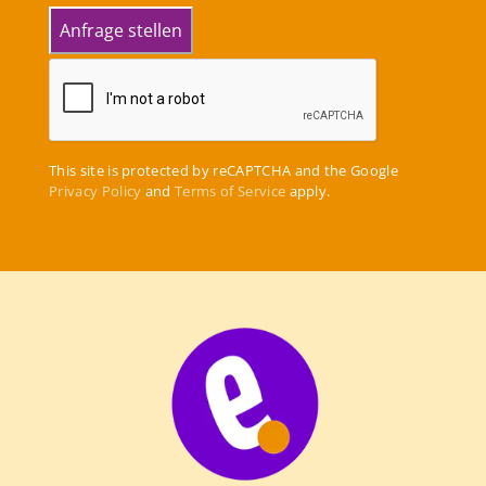
This site is protected by reCAPTCHA and the Google
Privacy Policy
and
Terms of Service
apply.