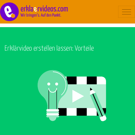
Blog
/
Erklärvideo
Erklärvideo
Beispiele
Erklärvideo erstellen lassen: Vorteile
Ablauf
Kosten
Über uns
Kontakt