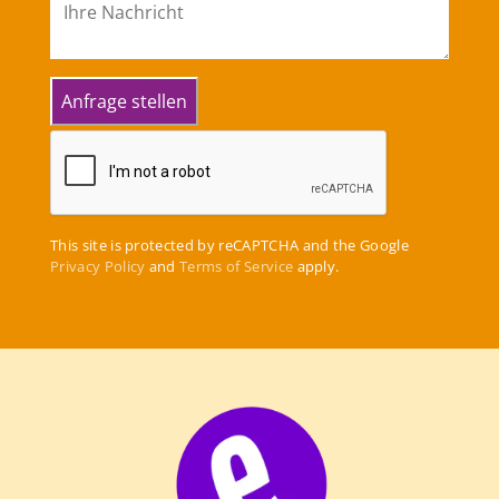
This site is protected by reCAPTCHA and the Google
Privacy Policy
and
Terms of Service
apply.