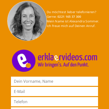
Du möchtest lieber telefonieren?
Gerne:
0221 165 37 300
Mein Name ist Alexandra Sommer.
Ich freue mich auf Deinen Anruf.