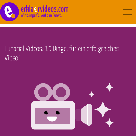
Blog
/
Hilfestellung
Erklärvideo
Beispiele
Tutorial Videos: 10 Dinge, für ein erfolgreiches
Ablauf
Video!
Kosten
Über uns
Kontakt