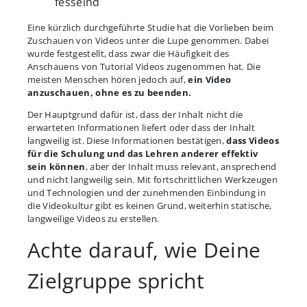
fesselnd
Eine kürzlich durchgeführte Studie hat die Vorlieben beim
Zuschauen von Videos unter die Lupe genommen. Dabei
wurde festgestellt, dass zwar die Häufigkeit des
Anschauens von Tutorial Videos zugenommen hat. Die
meisten Menschen hören jedoch auf,
ein Video
anzuschauen, ohne es zu beenden.
Der Hauptgrund dafür ist, dass der Inhalt nicht die
erwarteten Informationen liefert oder dass der Inhalt
langweilig ist. Diese Informationen bestätigen,
dass Videos
für die Schulung und das Lehren anderer effektiv
sein können
, aber der Inhalt muss relevant, ansprechend
und nicht langweilig sein. Mit fortschrittlichen Werkzeugen
und Technologien und der zunehmenden Einbindung in
die Videokultur gibt es keinen Grund, weiterhin statische,
langweilige Videos zu erstellen.
Achte darauf, wie Deine
Zielgruppe spricht