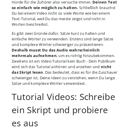
Hürde für die Zuhörer also versuche immer,
Deinen Text
so einfach wie möglich zu halten.
Schließlich brauchst
Du bei einem Video nicht so viele Worte wie bei einem
Text-Tutorial, weil Du das meiste zeigst und nicht in
Worten beschreibst.
Es gibt zwei Gründe dafür, Sätze kurz zu halten und
einfache Wörter zu verwenden. Erstens sind lange Sätze
und komplexe Wörter schwieriger zu präsentieren.
Deshalb musst Du das Audio wahrscheinlich
mehrmals aufnehmen
, um es richtig hinzubekommen.
Zweitens ist ein Video-Tutorial kein Buch - Dein Publikum
wird sich das Tutorial anhören und ansehen und
nicht
das Skript lesen
. Das bedeutet, dass es für die Zuschauer
schwieriger ist, Deine Ideen zu verstehen, wenn Du lange
Sätze und komplexe Wörter verwendest.
Tutorial Videos: Schreibe
ein Skript und probiere
es aus