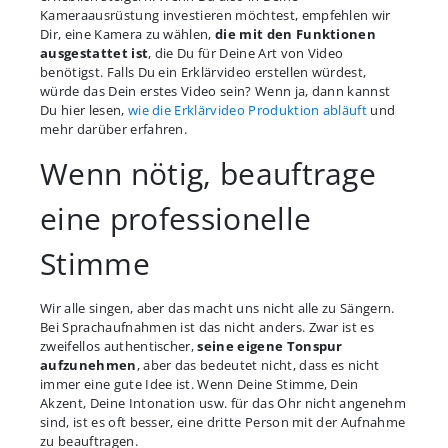
Kameraausrüstung investieren möchtest, empfehlen wir
Dir, eine Kamera zu wählen,
die mit den Funktionen
ausgestattet ist
, die Du für Deine Art von Video
benötigst. Falls Du ein Erklärvideo erstellen würdest,
würde das Dein erstes Video sein? Wenn ja, dann kannst
Du hier lesen,
wie die Erklärvideo Produktion abläuft
und
mehr darüber erfahren.
Wenn nötig, beauftrage
eine professionelle
Stimme
Wir alle singen, aber das macht uns nicht alle zu Sängern.
Bei Sprachaufnahmen ist das nicht anders. Zwar ist es
zweifellos authentischer,
seine eigene Tonspur
aufzunehmen
, aber das bedeutet nicht, dass es nicht
immer eine gute Idee ist. Wenn Deine Stimme, Dein
Akzent, Deine Intonation usw. für das Ohr nicht angenehm
sind, ist es oft besser, eine dritte Person mit der Aufnahme
zu beauftragen.