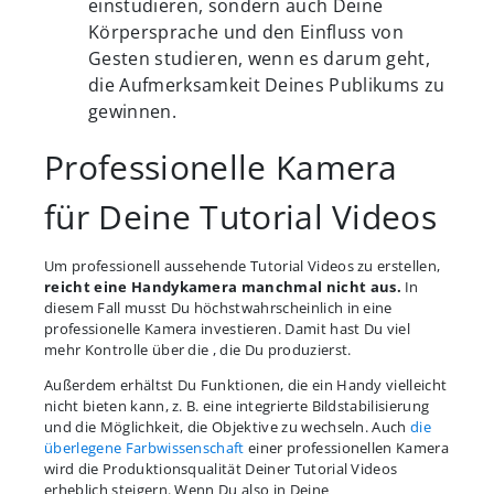
einstudieren, sondern auch Deine
Körpersprache und den Einfluss von
Gesten studieren, wenn es darum geht,
die Aufmerksamkeit Deines Publikums zu
gewinnen.
Professionelle Kamera
für Deine Tutorial Videos
Um professionell aussehende Tutorial Videos zu erstellen,
reicht eine Handykamera manchmal nicht aus.
In
diesem Fall musst Du höchstwahrscheinlich in eine
professionelle Kamera investieren. Damit hast Du viel
mehr Kontrolle über die
, die Du produzierst.
Außerdem erhältst Du Funktionen, die ein Handy vielleicht
nicht bieten kann, z. B. eine integrierte Bildstabilisierung
und die Möglichkeit, die Objektive zu wechseln. Auch
die
überlegene Farbwissenschaft
einer professionellen Kamera
wird die Produktionsqualität Deiner Tutorial Videos
erheblich steigern. Wenn Du also in Deine