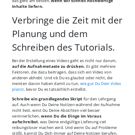
das geht am besten,
wenn wir schnell hochwertige
Inhalte liefern.
Verbringe die Zeit mit der
Planung und dem
Schreiben des Tutorials.
Bei der Erstellung eines Videos geht es nicht nur darum,
auf die Aufnahmetaste zu drücken.
Es gibt mehrere
Faktoren, die dazu beitragen, dass sich ein Video von
anderen abhebt. Und ob Du es glaubst oder nicht, die
meisten davon haben damit zu tun,
wie gut Du Dein Video
planst
, bevor Du es tatsächlich erstellst.
Schreibe ein grundlegendes Skript
für den Lehrgang
auf. Auch wenn Du Deine Notizen während der Aufnahme
nicht liest, wirst Du Deine Absichten viel besser
verinnerlichen,
wenn Du die Dinge im Voraus
aufschreibst
, was Deine endgültige Lieferung viel
reibungsloser machen wird. Und wenn Du auf Probleme
stößt, kannst Du Dich immer auf Deine Notizen berufen,