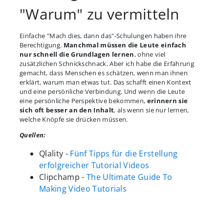
"Warum" zu vermitteln
Einfache "Mach dies, dann das"-Schulungen haben ihre
Berechtigung.
Manchmal müssen die Leute einfach
nur schnell die Grundlagen lernen
, ohne viel
zusätzlichen Schnickschnack. Aber ich habe die Erfahrung
gemacht, dass Menschen es schätzen, wenn man ihnen
erklärt, warum man etwas tut. Das schafft einen Kontext
und eine persönliche Verbindung. Und wenn die Leute
eine persönliche Perspektive bekommen,
erinnern sie
sich oft besser an den Inhalt
, als wenn sie nur lernen,
welche Knöpfe sie drücken müssen.
Quellen:
Qlality -
Fünf Tipps für die Erstellung
erfolgreicher Tutorial Videos
Clipchamp -
The Ultimate Guide To
Making Video Tutorials