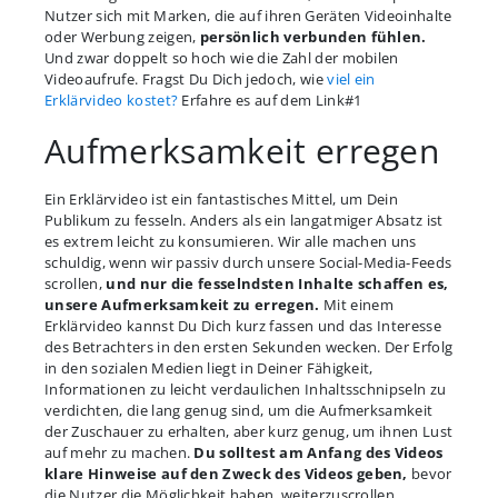
Nutzer sich mit Marken, die auf ihren Geräten Videoinhalte
oder Werbung zeigen,
persönlich verbunden fühlen.
Und zwar doppelt so hoch wie die Zahl der mobilen
Videoaufrufe. Fragst Du Dich jedoch, wie
viel ein
Erklärvideo kostet?
Erfahre es auf dem Link#1
Aufmerksamkeit erregen
Ein Erklärvideo ist ein fantastisches Mittel, um Dein
Publikum zu fesseln. Anders als ein langatmiger Absatz ist
es extrem leicht zu konsumieren. Wir alle machen uns
schuldig, wenn wir passiv durch unsere Social-Media-Feeds
scrollen,
und nur die fesselndsten Inhalte schaffen es,
unsere Aufmerksamkeit zu erregen.
Mit einem
Erklärvideo kannst Du Dich kurz fassen und das Interesse
des Betrachters in den ersten Sekunden wecken. Der Erfolg
in den sozialen Medien liegt in Deiner Fähigkeit,
Informationen zu leicht verdaulichen Inhaltsschnipseln zu
verdichten, die lang genug sind, um die Aufmerksamkeit
der Zuschauer zu erhalten, aber kurz genug, um ihnen Lust
auf mehr zu machen.
Du solltest am Anfang des Videos
klare Hinweise auf den Zweck des Videos geben,
bevor
die Nutzer die Möglichkeit haben, weiterzuscrollen.