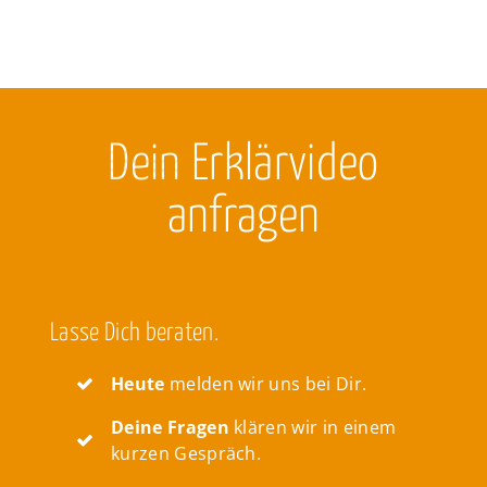
Dein
Erklärvideo
anfragen
Lasse Dich beraten.
Heute
melden wir uns bei Dir.
Deine Fragen
klären wir in einem
kurzen Gespräch.