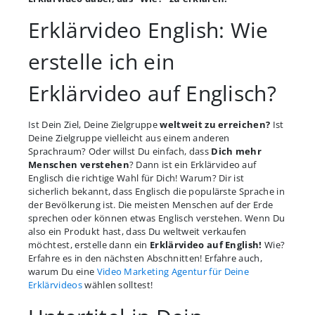
Erklärvideo English: Wie
erstelle ich ein
Erklärvideo auf Englisch?
Ist Dein Ziel, Deine Zielgruppe
weltweit zu erreichen?
Ist
Deine Zielgruppe vielleicht aus einem anderen
Sprachraum? Oder willst Du einfach, dass
Dich mehr
Menschen verstehen
? Dann ist ein Erklärvideo auf
Englisch die richtige Wahl für Dich! Warum? Dir ist
sicherlich bekannt, dass Englisch die populärste Sprache in
der Bevölkerung ist. Die meisten Menschen auf der Erde
sprechen oder können etwas Englisch verstehen. Wenn Du
also ein Produkt hast, dass Du weltweit verkaufen
möchtest, erstelle dann ein
Erklärvideo auf English!
Wie?
Erfahre es in den nächsten Abschnitten! Erfahre auch,
warum Du eine
Video Marketing Agentur für Deine
Erklärvideos
wählen solltest!