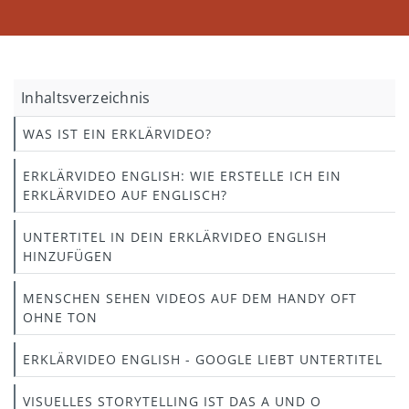
Inhaltsverzeichnis
WAS IST EIN ERKLÄRVIDEO?
ERKLÄRVIDEO ENGLISH: WIE ERSTELLE ICH EIN
ERKLÄRVIDEO AUF ENGLISCH?
UNTERTITEL IN DEIN ERKLÄRVIDEO ENGLISH
HINZUFÜGEN
MENSCHEN SEHEN VIDEOS AUF DEM HANDY OFT
OHNE TON
ERKLÄRVIDEO ENGLISH - GOOGLE LIEBT UNTERTITEL
VISUELLES STORYTELLING IST DAS A UND O