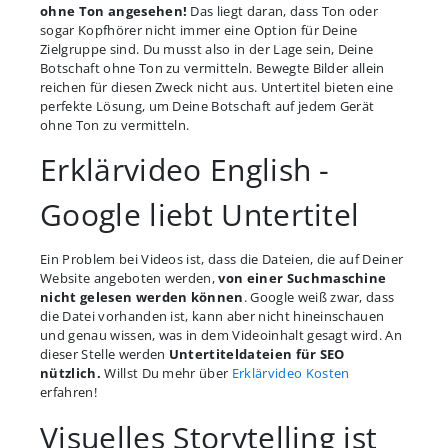
ohne Ton angesehen!
Das liegt daran, dass Ton oder
sogar Kopfhörer nicht immer eine Option für Deine
Zielgruppe sind. Du musst also in der Lage sein, Deine
Botschaft ohne Ton zu vermitteln. Bewegte Bilder allein
reichen für diesen Zweck nicht aus. Untertitel bieten eine
perfekte Lösung, um Deine Botschaft auf jedem Gerät
ohne Ton zu vermitteln.
Erklärvideo English -
Google liebt Untertitel
Ein Problem bei Videos ist, dass die Dateien, die auf Deiner
Website angeboten werden,
von einer Suchmaschine
nicht gelesen werden können
. Google weiß zwar, dass
die Datei vorhanden ist, kann aber nicht hineinschauen
und genau wissen, was in dem Videoinhalt gesagt wird. An
dieser Stelle werden
Untertiteldateien für SEO
nützlich.
Willst Du mehr über
Erklärvideo Kosten
erfahren!
Visuelles Storytelling ist