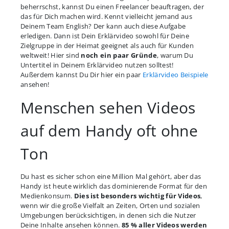
beherrschst, kannst Du einen Freelancer beauftragen, der
das für Dich machen wird. Kennt vielleicht jemand aus
Deinem Team English? Der kann auch diese Aufgabe
erledigen. Dann ist Dein Erklärvideo sowohl für Deine
Zielgruppe in der Heimat geeignet als auch für Kunden
weltweit! Hier sind
noch ein paar Gründe
, warum Du
Untertitel in Deinem Erklärvideo nutzen solltest!
Außerdem kannst Du Dir hier ein paar
Erklärvideo Beispiele
ansehen!
Menschen sehen Videos
auf dem Handy oft ohne
Ton
Du hast es sicher schon eine Million Mal gehört, aber das
Handy ist heute wirklich das dominierende Format für den
Medienkonsum.
Dies ist besonders wichtig für Videos
,
wenn wir die große Vielfalt an Zeiten, Orten und sozialen
Umgebungen berücksichtigen, in denen sich die Nutzer
Deine Inhalte ansehen können.
85 % aller Videos werden