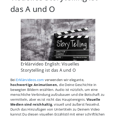
das A und O
Erklärvideo English: Visuelles
Storytelling ist das A und O
Bei
Erklärvideos.com
verwenden wir elegante,
hochwertige Animationen,
die Deine Geschichte in
bewegten Bildern erzählen. Audio ist nützlich, um eine
menschliche Verbindung aufzubauen und die Botschaft zu
vermitteln, aber es ist nicht das Hauptereignis.
Visuelle
Medien sind reichhaltig
, visuell und äußerst fesselnd.
Durch das Hinzufügen von Untertiteln zu Deinem Video
kannst Du diesen visuellen Erzählstil mit einer schriftlichen