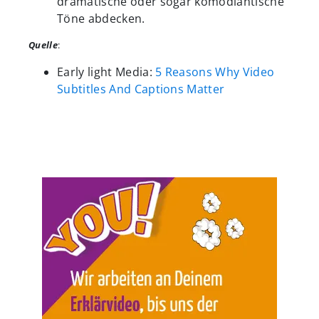
dramatische oder sogar komödiantische
Töne abdecken.
Quelle
:
Early light Media:
5 Reasons Why Video
Subtitles And Captions Matter