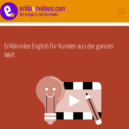
Blog
/
Hilfestellung
Erklärvideo
Beispiele
Erklärvideo English für Kunden aus der ganzen
Ablauf
Welt
Kosten
Über uns
Kontakt