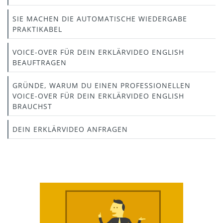
SIE MACHEN DIE AUTOMATISCHE WIEDERGABE
PRAKTIKABEL
VOICE-OVER FÜR DEIN ERKLÄRVIDEO ENGLISH
BEAUFTRAGEN
GRÜNDE, WARUM DU EINEN PROFESSIONELLEN
VOICE-OVER FÜR DEIN ERKLÄRVIDEO ENGLISH
BRAUCHST
DEIN ERKLÄRVIDEO ANFRAGEN