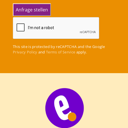
This site is protected by reCAPTCHA and the Google
Privacy Policy
and
Terms of Service
apply.