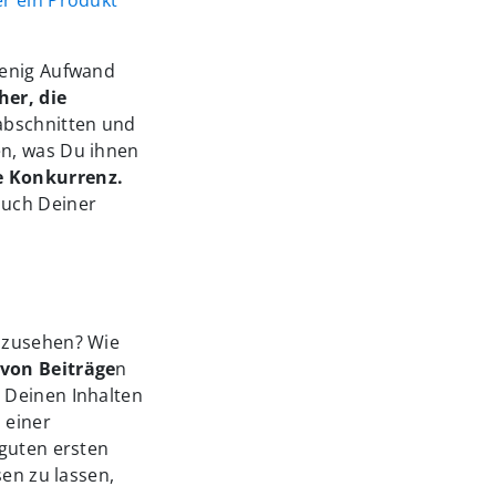
wenig Aufwand
er, die
tabschnitten und
en, was Du ihnen
e Konkurrenz.
such Deiner
anzusehen? Wie
von Beiträge
n
 Deinen Inhalten
 einer
 guten ersten
sen zu lassen,