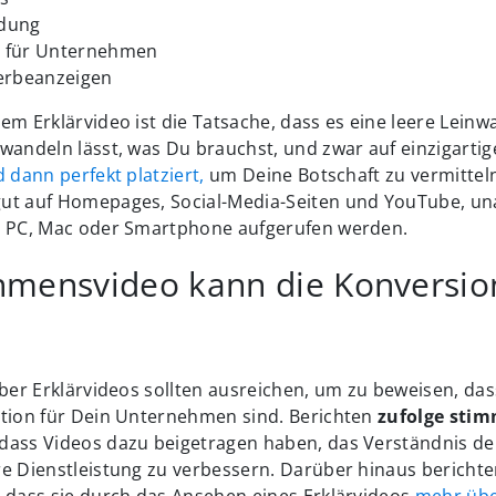
dung
ng für Unternehmen
erbeanzeigen
em Erklärvideo ist die Tatsache, dass es eine leere Leinwan
wandeln lässt, was Du brauchst, und zwar auf einzigartig
d dann perfekt platziert,
um Deine Botschaft zu vermittel
ut auf Homepages, Social-Media-Seiten und YouTube, un
m PC, Mac oder Smartphone aufgerufen werden.
mensvideo kann die Konversio
über Erklärvideos sollten ausreichen, um zu beweisen, das
ition für Dein Unternehmen sind. Berichten
zufolge stim
 dass Videos dazu beigetragen haben, das Verständnis der
re Dienstleistung zu verbessern. Darüber hinaus berichte
 dass sie durch das Ansehen eines Erklärvideos
mehr übe