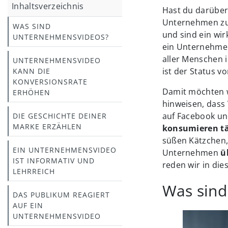
Inhaltsverzeichnis
Hast du darüber
Unternehmen zu
WAS SIND
und sind ein wir
UNTERNEHMENSVIDEOS?
ein Unternehme
aller Menschen i
UNTERNEHMENSVIDEO
ist der Status 
KANN DIE
KONVERSIONSRATE
Damit möchten w
ERHÖHEN
hinweisen, dass
auf Facebook und
DIE GESCHICHTE DEINER
MARKE ERZÄHLEN
konsumieren tä
süßen Kätzchen, 
EIN UNTERNEHMENSVIDEO
Unternehmen
üb
IST INFORMATIV UND
reden wir in di
LEHRREICH
Was sin
DAS PUBLIKUM REAGIERT
AUF EIN
UNTERNEHMENSVIDEO