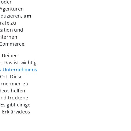
n oder
 Agenturen
oduzieren,
um
rate zu
kation und
internen
E-Commerce.
, Deiner
 Das ist wichtig,
es Unternehmens
Ort. Diese
nternehmen zu
deos helfen
und trockene
Es gibt einige
 Erklärvideos