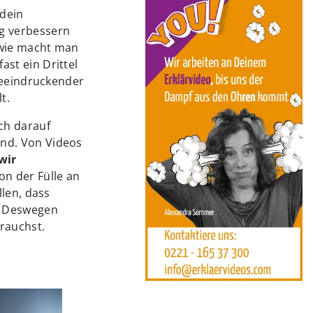
 dein
g verbessern
wie macht man
 fast ein Drittel
 beeindruckender
t.
ch darauf
nd. Von Videos
wir
n der Fülle an
llen, dass
. Deswegen
rauchst.