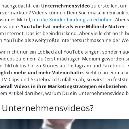
 nachgedacht, ein
Unternehmensvideo
zu erstellen, um
 vermarkten? Videos können Dein Suchmaschinenrankin
ksames Mittel,
um die Kundenbindung zu erhöhen.
Aber 
nsvideo?
YouTube hat mehr als eine Milliarde Nutzer
-
m Internet. Das ist beeindruckend. Aber vielleicht noch
von YouTube als zweitgrößte Internetsuchmaschine der Wel
ir nicht nur ein Loblied auf YouTube singen, sondern au
 Videos zu einem äußerst mächtigen Medium geworden si
 TikTok bis hin zu Stories auf Instagram und Facebook -
glich mehr und mehr Videoinhalte.
Sieht man einmal vo
TV-Clips und Skateboard-Unfällen ab, so wirst Du festste
erall Videos in ihre Marketingstrategien einbeziehen
esem Artikel darüber, warum Du ein Unternehmensvideo b
d Unternehmensvideos?