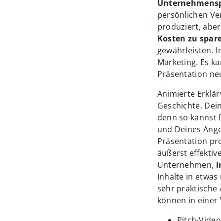
Unternehmensp
persönlichen Ve
produziert, abe
Kosten zu spar
gewährleisten. 
Marketing. Es ka
Präsentation ne
Animierte Erklä
Geschichte, Dein
denn so kannst 
und Deines Angeb
Präsentation pro
äußerst effekti
Unternehmen,
i
Inhalte in etwas
sehr praktische 
können in einer V
Pitch-Vide