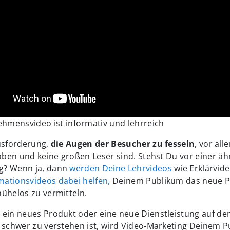
ehmensvideo ist informativ und lehrreich
ausforderung,
die Augen der Besucher zu fesseln
, vor all
haben und keine großen Leser sind. Stehst Du vor einer äh
g? Wenn ja, dann
werden Deine Lehrvideos
wie Erklärvid
ationsvideos dabei helfen,
Deinem Publikum das neue P
ühelos zu vermitteln.
 ein neues Produkt oder eine neue Dienstleistung auf de
 schwer zu verstehen ist, wird Video-Marketing Deinem P