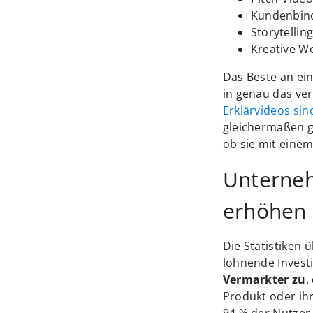
Kundenbin
Storytelli
Kreative W
Das Beste an ein
in genau das ver
Erklärvideos sin
gleichermaßen g
ob sie mit eine
Unterneh
erhöhen
Die Statistiken 
lohnende Invest
Vermarkter zu
,
Produkt oder ih
94 % der Nutzer,