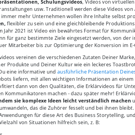
räsentationen, Schulungsvideos
, Videos von virtuelle
ranstaltungen usw. Traditionell werden diese Videos von
r immer mehr Unternehmen wollen ihre Inhalte selbst pr
en,
flexibler zu sein und eine gleichbleibende Produktions
Im Jahr 2021 ist Video ein bewährtes Format für Kommuni
nn für ganz bestimmte Ziele eingesetzt werden, von der 
uer Mitarbeiter bis zur Optimierung der Konversion im 
rvideos vereinen die verschiedenen Zutaten Deiner Marke
er Produkte und Deiner Kultur wie ein leckeres Toastbrot.
Du eine informative und
ausführliche Präsentation Dein
ots liefern, mit allen wichtigen Informationen an einem 
fitiert dann von den Qualitäten, die Erklärvideos für U
ven Kommunikatoren machen - dazu später mehr! Erklärvi
ndem sie komplexe Ideen leicht verständlich machen
 umwandeln, das die Zuhörer fesselt und bei ihnen bleibt. 
Anwendungen für diese Art des Business Storytelling, und
ielzahl von Situationen hilfreich sein, z. B:
os