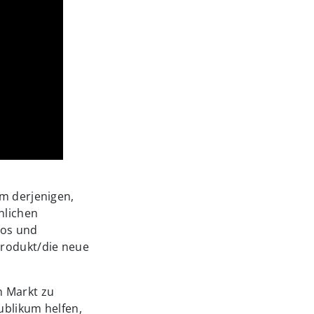
em derjenigen,
nlichen
eos und
rodukt/die neue
n Markt zu
ublikum helfen,