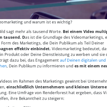
deomarketing und warum ist es wichtig?
Bild sagt mehr als tausend Worte.
Bei einem Video multi
en tausend. D
as ist die Grundlage des Videomarketings, 
 Form des Marketings, die Dein Publikum als Teil Deiner
gnen effektiv einbindet.
Videomarketing bedeutet, da
ein Produkt oder Deine Dienstleistung zu werben und si
 trägt dazu bei, das Engagement
auf Deinen digitalen und
öhen
, Dein Publikum zu informieren und
es mit einem n
 Videos im Rahmen des Marketings gewinnt bei Unterneh
en,
einschließlich Unternehmern und kleinen Unter
ng. Eine Umfrage von Renderforest hat ergeben, dass V
fen, ihre Bekanntheit zu steigern: