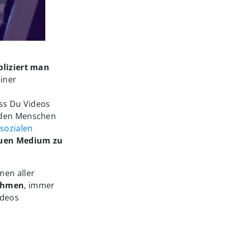
pliziert man
einer
ss Du Videos
e den Menschen
 sozialen
euen Medium zu
men aller
nehmen
, immer
ideos