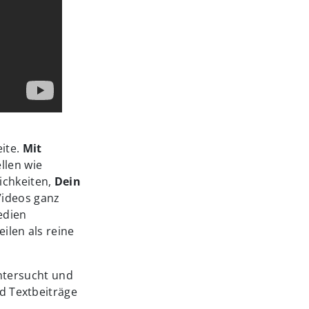
eite.
Mit
llen wie
ichkeiten,
Dein
Videos ganz
edien
ilen als reine
ntersucht und
nd Textbeiträge