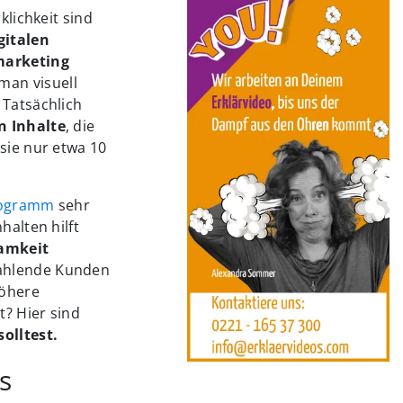
klichkeit sind
gitalen
marketing
man visuell
 Tatsächlich
n Inhalte
, die
 sie nur etwa 10
programm
sehr
halten hilft
amkeit
zahlende Kunden
höhere
t? Hier sind
olltest.
s