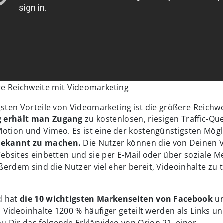
re Reichweite mit Videomarketing
gsten Vorteile von Videomarketing ist die größere Reichw
g erhält man Zugang
zu kostenlosen, riesigen Traffic-Que
Motion und Vimeo. Es ist eine der kostengünstigsten Mögl
ekannt zu machen.
Die Nutzer können die von Deinen 
Websites einbetten und sie per E-Mail oder über soziale M
erdem sind die Nutzer viel eher bereit, Videoinhalte zu te
d hat
die 10 wichtigsten Markenseiten von Facebook
u
ss Videoinhalte 1200 % häufiger geteilt werden als Links u
 Dir das folgende Erklärvideo von Orion 21, einer