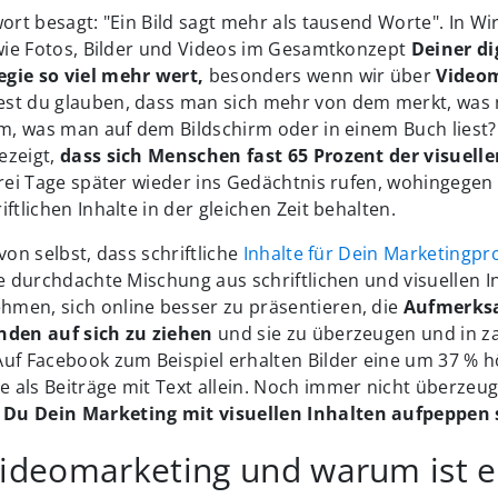
wort besagt: "Ein Bild sagt mehr als tausend Worte". In Wir
 wie Fotos, Bilder und Videos im Gesamtkonzept
Deiner di
gie so viel mehr wert,
besonders wenn wir über
Video
st du glauben, dass man sich mehr von dem merkt, was 
em, was man auf dem Bildschirm oder in einem Buch liest?
ezeigt,
dass sich Menschen fast 65 Prozent der visuelle
drei Tage später wieder ins Gedächtnis rufen, wohingegen
ftlichen Inhalte in der gleichen Zeit behalten.
von selbst, dass schriftliche
Inhalte für Dein Marketing
ne durchdachte Mischung aus schriftlichen und visuellen In
men, sich online besser zu präsentieren, die
Aufmerks
nden auf sich zu ziehen
und sie zu überzeugen und in 
Auf Facebook zum Beispiel erhalten Bilder eine um 37 % 
als Beiträge mit Text allein. Noch immer nicht überzeug
u Dein Marketing mit visuellen Inhalten aufpeppen s
Videomarketing und warum ist e