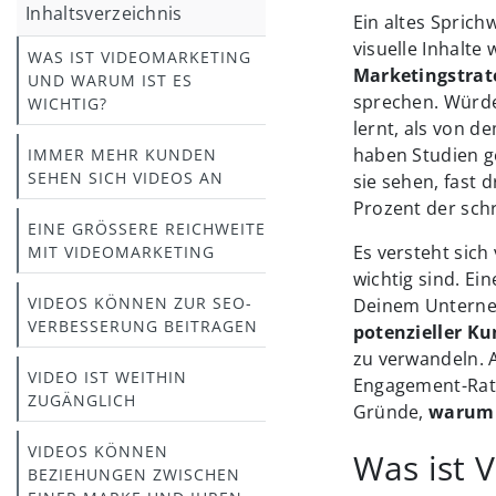
Inhaltsverzeichnis
Ein altes Sprich
visuelle Inhalte
WAS IST VIDEOMARKETING
Marketingstrate
UND WARUM IST ES
sprechen. Würde
WICHTIG?
lernt, als von d
haben Studien g
IMMER MEHR KUNDEN
SEHEN SICH VIDEOS AN
sie sehen, fast 
Prozent der schri
EINE GRÖSSERE REICHWEITE M
Es versteht sich 
IT VIDEOMARKETING
wichtig sind. Ei
VIDEOS KÖNNEN ZUR SEO-
Deinem Unterneh
VERBESSERUNG BEITRAGEN
potenzieller Ku
zu verwandeln. 
VIDEO IST WEITHIN
Engagement-Rate 
ZUGÄNGLICH
Gründe,
warum D
VIDEOS KÖNNEN
Was ist 
BEZIEHUNGEN ZWISCHEN