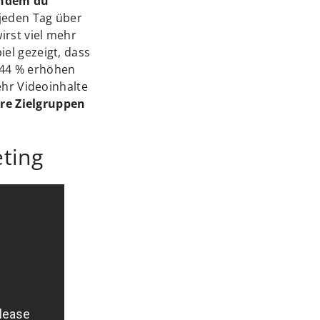
ndem du
 jeden Tag über
irst viel mehr
iel gezeigt, dass
144 % erhöhen
ehr Videoinhalte
ere Zielgruppen
ting