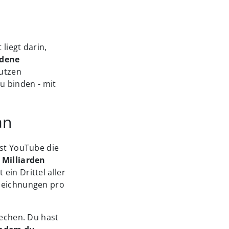
 liegt darin,
edene
utzen
 binden - mit
an
ist YouTube die
9 Milliarden
 ein Drittel aller
fzeichnungen pro
rechen. Du hast