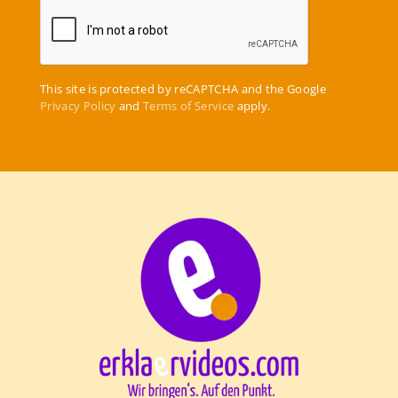
This site is protected by reCAPTCHA and the Google
Privacy Policy
and
Terms of Service
apply.