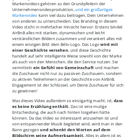
Markenvideos gehören zu den Grundpfeilern der
Unternehmensvideoproduktion,
und ein großartiges
Markenvideo
kann viel dazu beitragen, Dein Unternehmen
von anderen zu unterscheiden. Das Branding in diesem
Video sticht in mehrfacher Hinsicht hervor: Erstens bindet
AirBnB alles mit starken, dynamischen und leicht
verständlichen Bildern zusammen und verankert alles mit
einem einzigen Bild: dem Bélo-Logo. Das Logo
wird mit
einer Geschichte versehen
, und diese Geschichte
handelt auf sehr intelligente Weise sowohl von der Marke
als auch von den Menschen, die den Service nutzen. Sie
vermitteln
ein Gefühl von Gemeinschaft
und machen
die Zuschauer nicht nur zu passiven Zuschauern, sondern
zu aktiven Teilnehmern an der Geschichte von AirBnB.
Engagement ist der Schlüssel, um Deine Zuschauer für sich
zu gewinnen!
Was dieses Video außerdem so einzigartig macht, ist,
dass
es keine Erzählung enthält.
Das ist eine mutige
Entscheidung, die auch nach hinten losgehen hätte
können. Da das Video so interessant anzusehen ist und
von entspannender Musik begleitet wird, wird man in den
Bann gezogen
und schenkt den Worten auf dem
Bildschirm seine Aufmerksamkeit.
Alles in allem ist es