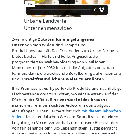
Urbane Landwirte
Unternehmensvideo
Zwei wichtige
Zutaten für ein gelungenes
Unternehmensvideo
sind Tempo und
Produktionsqualität. Das Erklärvideo von Urban Farmers
bietet beides in Hülle und Fülle. Angesichts der
prognostizierten Weltbevölkerung von 9 Millionen
Menschen im Jahr 2050 besteht die Aufgabe von Urban
Farmers darin, die wachsende Bevölkerung auf effizientere
und
umweltfreundlichere Weise zu ernähren.
Ihre Prämisse ist es, hyperlokale Produkte und nachhaltige
Fischbestände dort zu züchten, wo wir sie essen - auf den
Dächern der Städte.
Eine verrückte Idee braucht
manchmal ein verrücktes Video
, um den Zeitgeist
einzufangen. Urban Farmers hat sich
mit diesem lebhaften
Video
, das einen falschen Western-Soundtrack und einen
langatmigen Voiceover enthält, über unsere Besessenheit
von fair gehandelten" Bio-Lebensmitteln" lustig gemacht,
die Tausende von Flugmeilen zurücklegen,
nur um auf