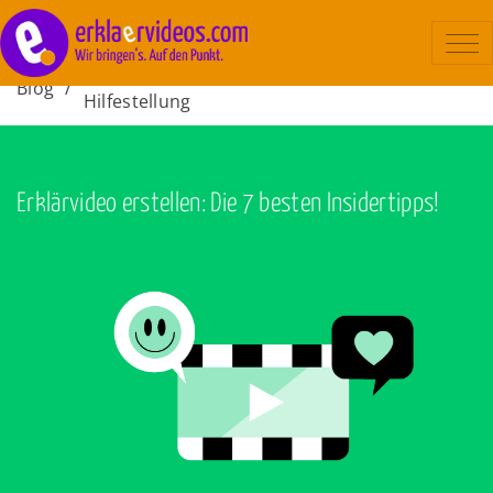
Erklärvideo
Blog
/
Hilfestellung
Erklärvideo
Beispiele
Ablauf
Erklärvideo erstellen: Die 7 besten Insidertipps!
Kosten
Über uns
Kontakt