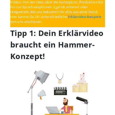
Videos. Von der Idee, über die Konzeption, Produktion bis
hin zur Sprachadaptionen. Egal ob animiert oder
realgedreht. Bei uns bekommt Ihr alles aus einer Hand.
Hier kannst Du Dir unterschiedliche
Erklärvideo-Beispiele
von uns anschauen.
Tipp 1: Dein Erklärvideo
braucht ein Hammer-
Konzept!