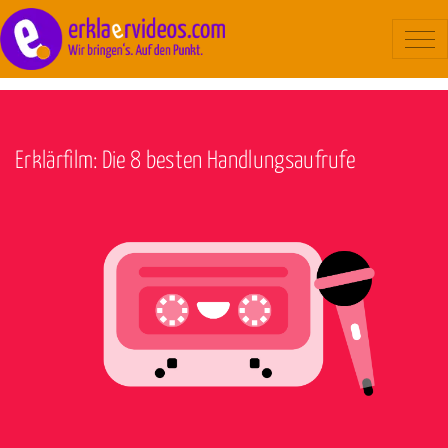
Blog
/
Hilfestellung
Erklärvideo
Beispiele
Erklärfilm: Die 8 besten Handlungsaufrufe
Ablauf
Kosten
Über uns
Kontakt