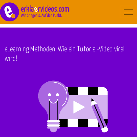
Blog
/
Hilfestellung
Erklärvideo
Beispiele
eLearning Methoden: Wie ein Tutorial-Video viral
Ablauf
wird!
Kosten
Über uns
Kontakt