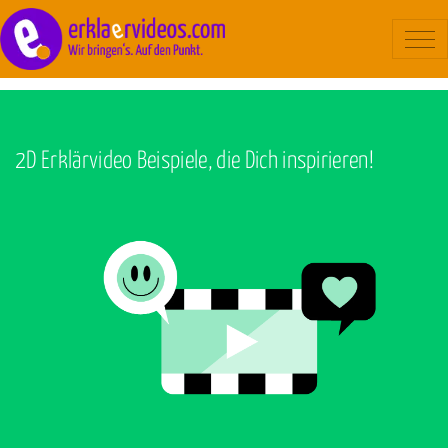
Blog
/
Hilfestellung
Erklärvideo
Beispiele
2D Erklärvideo Beispiele, die Dich inspirieren!
Ablauf
Kosten
Über uns
Kontakt