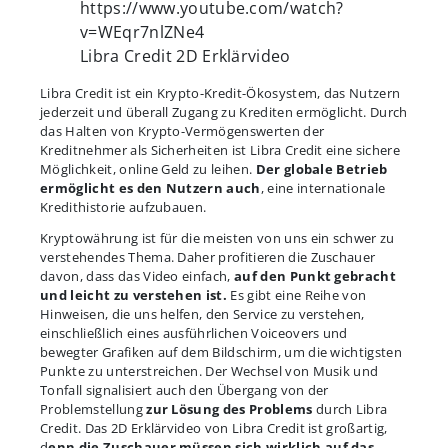
https://www.youtube.com/watch?
v=WEqr7nlZNe4
Libra Credit 2D Erklärvideo
Libra Credit ist ein Krypto-Kredit-Ökosystem, das Nutzern
jederzeit und überall Zugang zu Krediten ermöglicht. Durch
das Halten von Krypto-Vermögenswerten der
Kreditnehmer als Sicherheiten ist Libra Credit eine sichere
Möglichkeit, online Geld zu leihen.
Der globale Betrieb
ermöglicht es den Nutzern auch
, eine internationale
Kredithistorie aufzubauen.
Kryptowährung ist für die meisten von uns ein schwer zu
verstehendes Thema. Daher profitieren die Zuschauer
davon, dass das Video einfach,
auf den Punkt gebracht
und leicht zu verstehen ist.
Es gibt eine Reihe von
Hinweisen, die uns helfen, den Service zu verstehen,
einschließlich eines ausführlichen Voiceovers und
bewegter Grafiken auf dem Bildschirm, um die wichtigsten
Punkte zu unterstreichen. Der Wechsel von Musik und
Tonfall signalisiert auch den Übergang von der
Problemstellung
zur Lösung des Problems
durch Libra
Credit. Das 2D Erklärvideo von Libra Credit ist großartig,
d
enn die Zuschauer müssen sich wirklich auf das